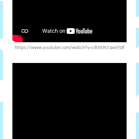
https://www.youtube.com/watch?v=cBXnN74wX58