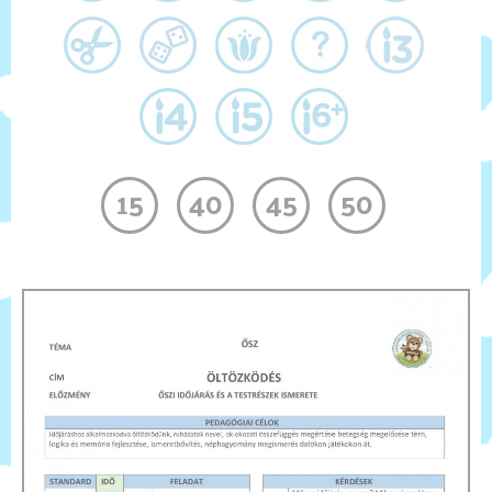
Kapcsolat
Gyűjteményem
15
40
45
50