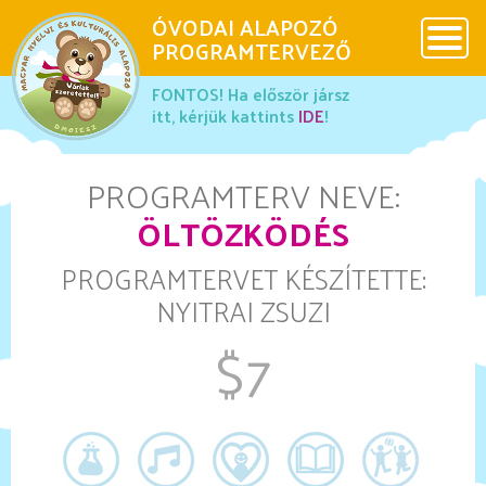
ÓVODAI ALAPOZÓ
x
PROGRAMTERVEZŐ
x
x
FONTOS! Ha először jársz
DMOIESZ
itt, kérjük kattints
IDE
!
Használati útmutató
PROGRAMTERV NEVE:
ÖLTÖZKÖDÉS
Ovis Maci
PROGRAMTERVET KÉSZÍTETTE:
NYITRAI ZSUZI
Galéria
$7
Különleges programok
Más érdekességek