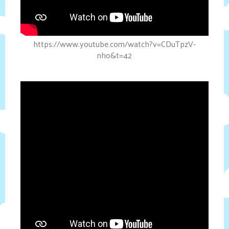
https://www.youtube.com/watch?v=CDuTpzV-
nho&t=42