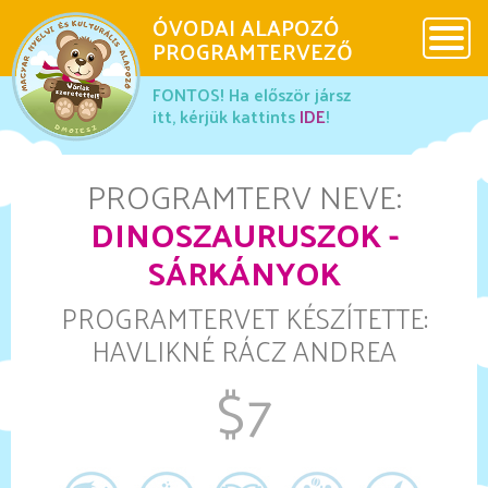
ÓVODAI ALAPOZÓ
x
PROGRAMTERVEZŐ
x
x
FONTOS! Ha először jársz
DMOIESZ
itt, kérjük kattints
IDE
!
Használati útmutató
PROGRAMTERV NEVE:
DINOSZAURUSZOK -
Ovis Maci
SÁRKÁNYOK
PROGRAMTERVET KÉSZÍTETTE:
Galéria
HAVLIKNÉ RÁCZ ANDREA
$7
Különleges programok
Más érdekességek