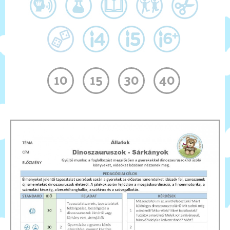
Kapcsolat
Gyűjteményem
10
15
30
40