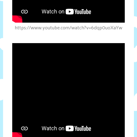
https://www.youtube.com/watch?v=6dqp0uoXaYw