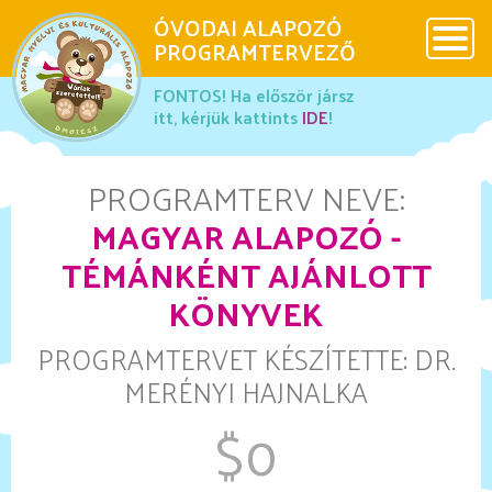
ÓVODAI ALAPOZÓ
x
PROGRAMTERVEZŐ
x
x
FONTOS! Ha először jársz
DMOIESZ
itt, kérjük kattints
IDE
!
Használati útmutató
PROGRAMTERV NEVE:
MAGYAR ALAPOZÓ -
Ovis Maci
TÉMÁNKÉNT AJÁNLOTT
KÖNYVEK
Galéria
PROGRAMTERVET KÉSZÍTETTE: DR.
MERÉNYI HAJNALKA
Különleges programok
$0
Más érdekességek