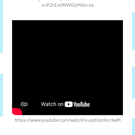
v=PZnEv0NWQ5M&t=34
https://www.youtube.com/watch?v=pzOzmHs7beM