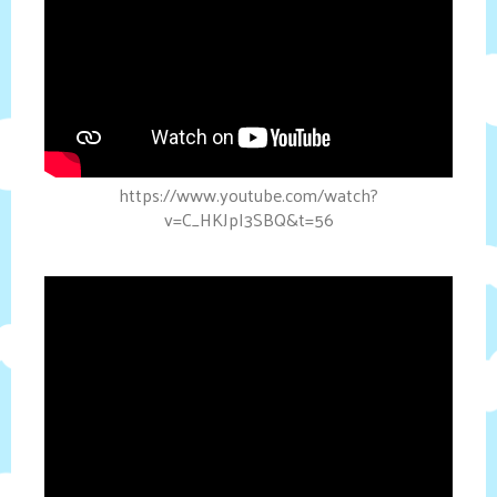
https://www.youtube.com/watch?
v=C_HKJpI3SBQ&t=56