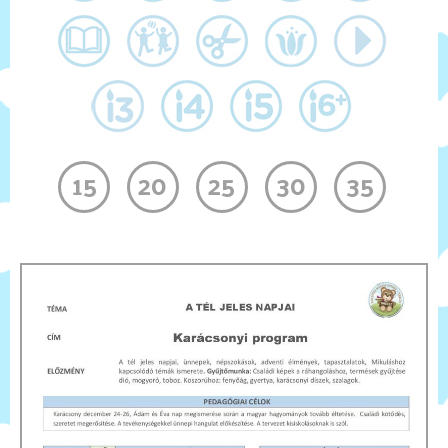
Kapcsolat
Gyűjteményem
15
20
25
30
35