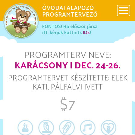
ÓVODAI ALAPOZÓ
x
PROGRAMTERVEZŐ
x
x
FONTOS! Ha először jársz
DMOIESZ
itt, kérjük kattints
IDE
!
Használati útmutató
PROGRAMTERV NEVE:
KARÁCSONY | DEC. 24-26.
Ovis Maci
PROGRAMTERVET KÉSZÍTETTE: ELEK
KATI, PÁLFALVI IVETT
Galéria
$7
Különleges programok
Más érdekességek