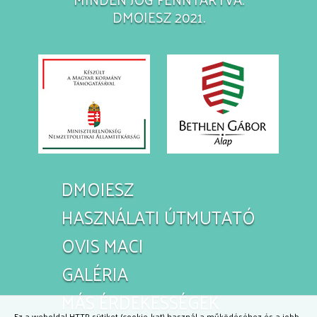
DMOIESZ 2021.
DMOIESZ
HASZNÁLATI ÚTMUTATÓ
OVIS MACI
GALÉRIA
MÁS ÉRDEKESSÉGEK
Ez a weboldal HTTP sütiket (cookie-kat) használ a működéséhez és a jobb